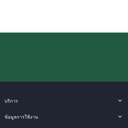
ผู้รับในมาเลเซียคืออะไร?
ลองใช้งาน WireBarley ตอนนี้เลย!
บริการ
ข้อมูลการใช้งาน