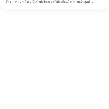
อัตราการแปลงที่ระบุเป็นตัวบ่งชี้และอาจไม่สะท้อนถึงจำนวนเงินสุดท้าย
แม้จะเป็นครั้งแรก ก็ทำรายการโอนเงินต่าง
ประเทศให้เสร็จง่ายๆ ใน 4 ขั้นตอน