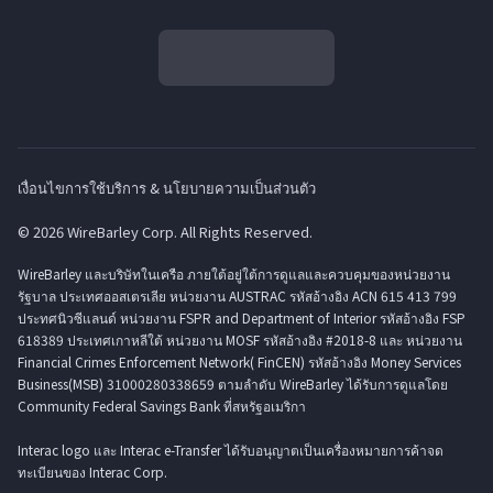
เงื่อนไขการใช้บริการ & นโยบายความเป็นส่วนตัว
© 2026 WireBarley Corp. All Rights Reserved.
WireBarley และบริษัทในเครือ ภายใต้อยู่ใต้การดูแลและควบคุมของหน่วยงาน
รัฐบาล ประเทศออสเตรเลีย หน่วยงาน AUSTRAC รหัสอ้างอิง ACN 615 413 799
ประทศนิวซีแลนด์ หน่วยงาน FSPR and Department of Interior รหัสอ้างอิง FSP
618389 ประเทศเกาหลีใต้ หน่วยงาน MOSF รหัสอ้างอิง #2018-8 และ หน่วยงาน
Financial Crimes Enforcement Network( FinCEN) รหัสอ้างอิง Money Services
Business(MSB) 31000280338659 ตามลำดับ WireBarley ได้รับการดูแลโดย
Community Federal Savings Bank ที่สหรัฐอเมริกา
Interac logo และ Interac e-Transfer ได้รับอนุญาตเป็นเครื่องหมายการค้าจด
ทะเบียนของ Interac Corp.