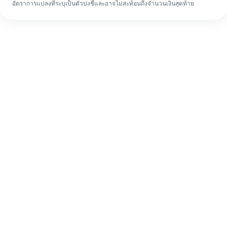
อัตราการแปลงที่ระบุเป็นตัวบ่งชี้และอาจไม่สะท้อนถึงจำนวนเงินสุดท้าย
แม้จะเป็นครั้งแรก ก็ทำรายการโอนเงินต่าง
ประเทศให้เสร็จง่ายๆ ใน 4 ขั้นตอน