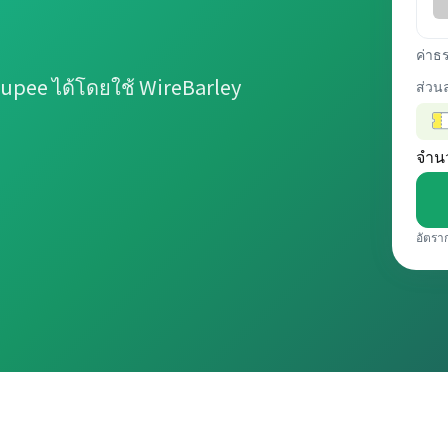
ค่าธ
upee ได้โดยใช้ WireBarley
ส่วน
จำน
อัตรา