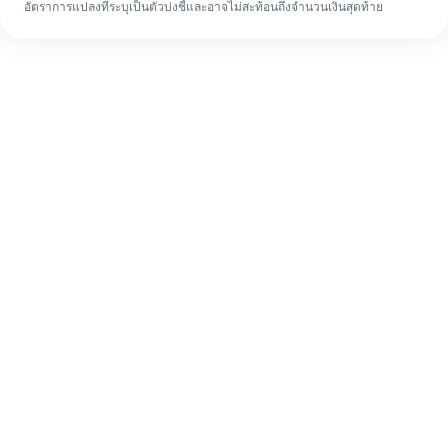
อัตราการแปลงที่ระบุเป็นตัวบ่งชี้และอาจไม่สะท้อนถึงจำนวนเงินสุดท้าย
แม้จะเป็นครั้งแรก ก็ทำรายการโอนเงินต่าง
ประเทศให้เสร็จง่ายๆ ใน 4 ขั้นตอน