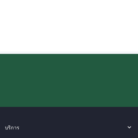
มีการจำกัดจำนวนเงินเมื่อรับเงินโอนใน
อินเดียหรือไม่?
ลองใช้งาน WireBarley ตอนนี้เลย!
บริการ