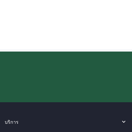
มีการจำกัดจำนวนเงินเมื่อรับเงินโอนใน
อินเดียหรือไม่?
ลองใช้งาน WireBarley ตอนนี้เลย!
บริการ