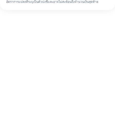
อัตราการแปลงที่ระบุเป็นตัวบ่งชี้และอาจไม่สะท้อนถึงจำนวนเงินสุดท้าย
แม้จะเป็นครั้งแรก ก็ทำรายการโอนเงินต่าง
ประเทศให้เสร็จง่ายๆ ใน 4 ขั้นตอน