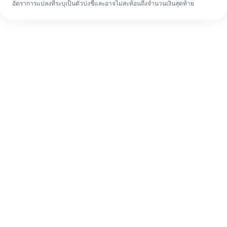
อัตราการแปลงที่ระบุเป็นตัวบ่งชี้และอาจไม่สะท้อนถึงจำนวนเงินสุดท้าย
แม้จะเป็นครั้งแรก ก็ทำรายการโอนเงินต่าง
ประเทศให้เสร็จง่ายๆ ใน 4 ขั้นตอน