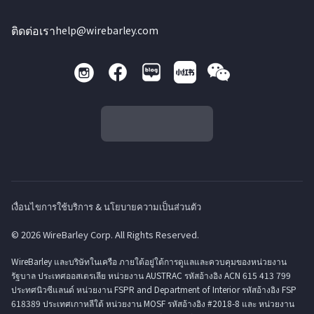
ติดต่อเรา
help@wirebarley.com
เงื่อนไขการใช้บริการ & นโยบายความเป็นส่วนตัว
© 2026 WireBarley Corp. All Rights Reserved.
WireBarley และบริษัทในเครือ ภายใต้อยู่ใต้การดูแลและควบคุมของหน่วยงาน
รัฐบาล ประเทศออสเตรเลีย หน่วยงาน AUSTRAC รหัสอ้างอิง ACN 615 413 799
ประทศนิวซีแลนด์ หน่วยงาน FSPR and Department of Interior รหัสอ้างอิง FSP
618389 ประเทศเกาหลีใต้ หน่วยงาน MOSF รหัสอ้างอิง #2018-8 และ หน่วยงาน