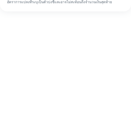
อัตราการแปลงที่ระบุเป็นตัวบ่งชี้และอาจไม่สะท้อนถึงจำนวนเงินสุดท้าย
แม้จะเป็นครั้งแรก ก็ทำรายการโอนเงินต่าง
ประเทศให้เสร็จง่ายๆ ใน 4 ขั้นตอน