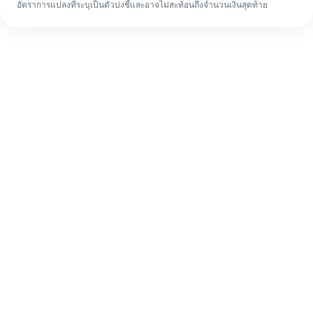
อัตราการแปลงที่ระบุเป็นตัวบ่งชี้และอาจไม่สะท้อนถึงจำนวนเงินสุดท้าย
แม้จะเป็นครั้งแรก ก็ทำรายการโอนเงินต่าง
ประเทศให้เสร็จง่ายๆ ใน 4 ขั้นตอน