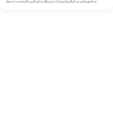
อัตราการแปลงที่ระบุเป็นตัวบ่งชี้และอาจไม่สะท้อนถึงจำนวนเงินสุดท้าย
แม้จะเป็นครั้งแรก ก็ทำรายการโอนเงินต่าง
ประเทศให้เสร็จง่ายๆ ใน 4 ขั้นตอน