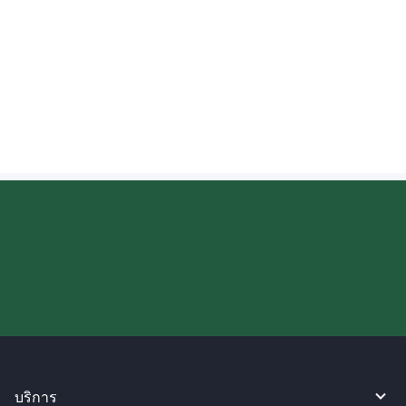
เงินโอนในออสเตรเลีย?
มีกรณีที่ผู้รับในออสเตรเลียต้องแสดงหลักฐาน
การโอนเงินหรือไม่?
ลองใช้งาน WireBarley ตอนนี้เลย!
บริการ