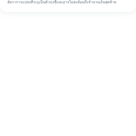
อัตราการแปลงที่ระบุเป็นตัวบ่งชี้และอาจไม่สะท้อนถึงจำนวนเงินสุดท้าย
แม้จะเป็นครั้งแรก ก็ทำรายการโอนเงินต่าง
ประเทศให้เสร็จง่ายๆ ใน 4 ขั้นตอน