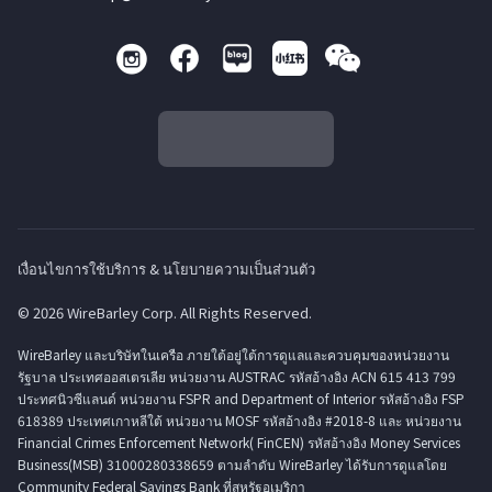
เงื่อนไขการใช้บริการ & นโยบายความเป็นส่วนตัว
© 2026 WireBarley Corp. All Rights Reserved.
WireBarley และบริษัทในเครือ ภายใต้อยู่ใต้การดูแลและควบคุมของหน่วยงาน
รัฐบาล ประเทศออสเตรเลีย หน่วยงาน AUSTRAC รหัสอ้างอิง ACN 615 413 799
ประทศนิวซีแลนด์ หน่วยงาน FSPR and Department of Interior รหัสอ้างอิง FSP
618389 ประเทศเกาหลีใต้ หน่วยงาน MOSF รหัสอ้างอิง #2018-8 และ หน่วยงาน
Financial Crimes Enforcement Network( FinCEN) รหัสอ้างอิง Money Services
Business(MSB) 31000280338659 ตามลำดับ WireBarley ได้รับการดูแลโดย
Community Federal Savings Bank ที่สหรัฐอเมริกา