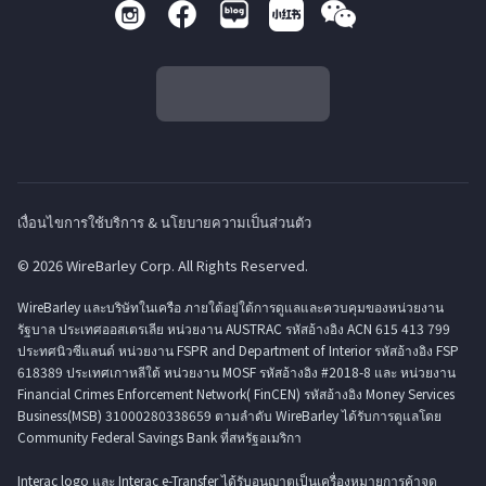
เงื่อนไขการใช้บริการ & นโยบายความเป็นส่วนตัว
© 2026 WireBarley Corp. All Rights Reserved.
WireBarley และบริษัทในเครือ ภายใต้อยู่ใต้การดูแลและควบคุมของหน่วยงาน
รัฐบาล ประเทศออสเตรเลีย หน่วยงาน AUSTRAC รหัสอ้างอิง ACN 615 413 799
ประทศนิวซีแลนด์ หน่วยงาน FSPR and Department of Interior รหัสอ้างอิง FSP
618389 ประเทศเกาหลีใต้ หน่วยงาน MOSF รหัสอ้างอิง #2018-8 และ หน่วยงาน
Financial Crimes Enforcement Network( FinCEN) รหัสอ้างอิง Money Services
Business(MSB) 31000280338659 ตามลำดับ WireBarley ได้รับการดูแลโดย
Community Federal Savings Bank ที่สหรัฐอเมริกา
Interac logo และ Interac e-Transfer ได้รับอนุญาตเป็นเครื่องหมายการค้าจด