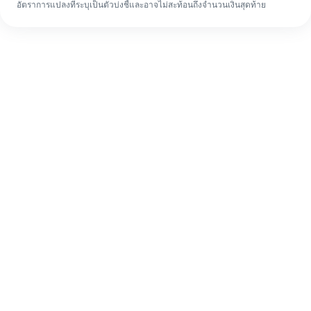
อัตราการแปลงที่ระบุเป็นตัวบ่งชี้และอาจไม่สะท้อนถึงจำนวนเงินสุดท้าย
แม้จะเป็นครั้งแรก ก็ทำรายการโอนเงินต่าง
ประเทศให้เสร็จง่ายๆ ใน 4 ขั้นตอน