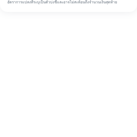
อัตราการแปลงที่ระบุเป็นตัวบ่งชี้และอาจไม่สะท้อนถึงจำนวนเงินสุดท้าย
แม้จะเป็นครั้งแรก ก็ทำรายการโอนเงินต่าง
ประเทศให้เสร็จง่ายๆ ใน 4 ขั้นตอน