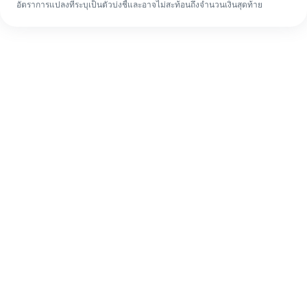
อัตราการแปลงที่ระบุเป็นตัวบ่งชี้และอาจไม่สะท้อนถึงจำนวนเงินสุดท้าย
แม้จะเป็นครั้งแรก ก็ทำรายการโอนเงินต่าง
ประเทศให้เสร็จง่ายๆ ใน 4 ขั้นตอน