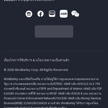
เงื่อนไขการใช้บริการ & นโยบายความเป็นส่วนตัว
© 2026 WireBarley Corp. All Rights Reserved.
WireBarley และบริษัทในเครือ ภายใต้อยู่ใต้การดูแลและควบคุมของหน่วยงาน
รัฐบาล ประเทศออสเตรเลีย หน่วยงาน AUSTRAC รหัสอ้างอิง ACN 615 413 799
ประทศนิวซีแลนด์ หน่วยงาน FSPR and Department of Interior รหัสอ้างอิง FSP
618389 ประเทศเกาหลีใต้ หน่วยงาน MOSF รหัสอ้างอิง #2018-8 และ หน่วยงาน
Financial Crimes Enforcement Network( FinCEN) รหัสอ้างอิง Money Services
Business(MSB) 31000280338659 ตามลำดับ WireBarley ได้รับการดูแลโดย
Community Federal Savings Bank ที่สหรัฐอเมริกา