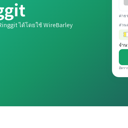
ggit
ค่าธ
inggit ได้โดยใช้ WireBarley
ส่วน
จำน
อัตรา