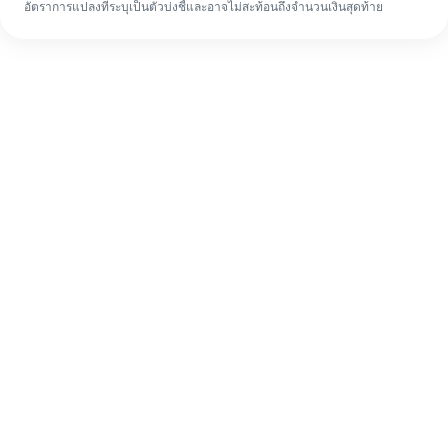
อัตราการแปลงที่ระบุเป็นตัวบ่งชี้และอาจไม่สะท้อนถึงจำนวนเงินสุดท้าย
แม้จะเป็นครั้งแรก ก็ทำรายการโอนเงินต่าง
ประเทศให้เสร็จง่ายๆ ใน 4 ขั้นตอน