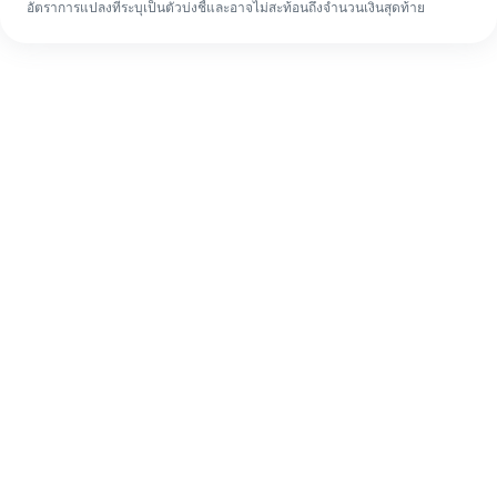
อัตราการแปลงที่ระบุเป็นตัวบ่งชี้และอาจไม่สะท้อนถึงจำนวนเงินสุดท้าย
แม้จะเป็นครั้งแรก ก็ทำรายการโอนเงินต่าง
ประเทศให้เสร็จง่ายๆ ใน 4 ขั้นตอน