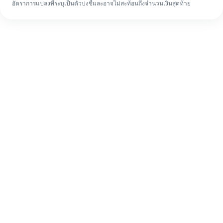
อัตราการแปลงที่ระบุเป็นตัวบ่งชี้และอาจไม่สะท้อนถึงจำนวนเงินสุดท้าย
แม้จะเป็นครั้งแรก ก็ทำรายการโอนเงินต่าง
ประเทศให้เสร็จง่ายๆ ใน 4 ขั้นตอน