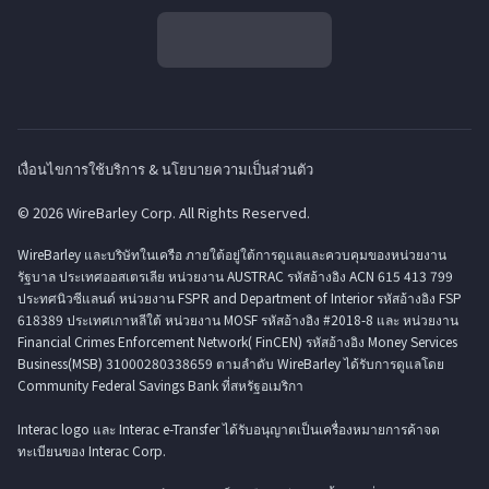
เงื่อนไขการใช้บริการ & นโยบายความเป็นส่วนตัว
© 2026 WireBarley Corp. All Rights Reserved.
WireBarley และบริษัทในเครือ ภายใต้อยู่ใต้การดูแลและควบคุมของหน่วยงาน
รัฐบาล ประเทศออสเตรเลีย หน่วยงาน AUSTRAC รหัสอ้างอิง ACN 615 413 799
ประทศนิวซีแลนด์ หน่วยงาน FSPR and Department of Interior รหัสอ้างอิง FSP
618389 ประเทศเกาหลีใต้ หน่วยงาน MOSF รหัสอ้างอิง #2018-8 และ หน่วยงาน
Financial Crimes Enforcement Network( FinCEN) รหัสอ้างอิง Money Services
Business(MSB) 31000280338659 ตามลำดับ WireBarley ได้รับการดูแลโดย
Community Federal Savings Bank ที่สหรัฐอเมริกา
Interac logo และ Interac e-Transfer ได้รับอนุญาตเป็นเครื่องหมายการค้าจด
ทะเบียนของ Interac Corp.