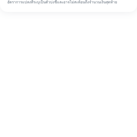
อัตราการแปลงที่ระบุเป็นตัวบ่งชี้และอาจไม่สะท้อนถึงจำนวนเงินสุดท้าย
แม้จะเป็นครั้งแรก ก็ทำรายการโอนเงินต่าง
ประเทศให้เสร็จง่ายๆ ใน 4 ขั้นตอน