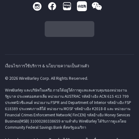
เงื่อนไขการใช้บริการ & นโยบายความเป็นส่วนตัว
© 2026 WireBarley Corp. All Rights Reserved.
WireBarley และบริษัทในเครือ ภายใต้อยู่ใต้การดูแลและควบคุมของหน่วยงาน
รัฐบาล ประเทศออสเตรเลีย หน่วยงาน AUSTRAC รหัสอ้างอิง ACN 615 413 799
ประทศนิวซีแลนด์ หน่วยงาน FSPR and Department of Interior รหัสอ้างอิง FSP
618389 ประเทศเกาหลีใต้ หน่วยงาน MOSF รหัสอ้างอิง #2018-8 และ หน่วยงาน
Financial Crimes Enforcement Network( FinCEN) รหัสอ้างอิง Money Services
Business(MSB) 31000280338659 ตามลำดับ WireBarley ได้รับการดูแลโดย
Community Federal Savings Bank ที่สหรัฐอเมริกา