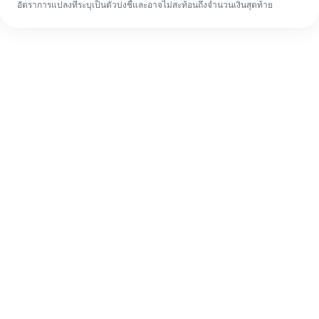
อัตราการแปลงที่ระบุเป็นตัวบ่งชี้และอาจไม่สะท้อนถึงจำนวนเงินสุดท้าย
แม้จะเป็นครั้งแรก ก็ทำรายการโอนเงินต่าง
ประเทศให้เสร็จง่ายๆ ใน 4 ขั้นตอน