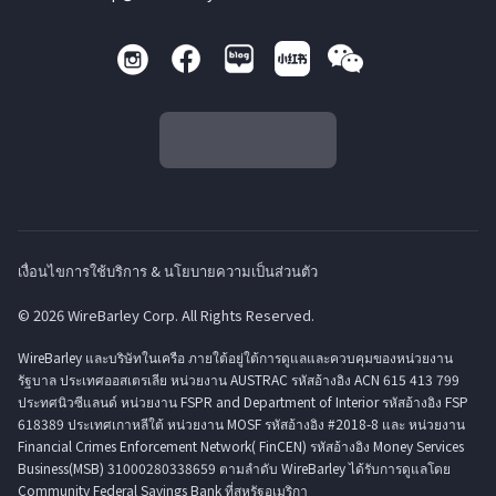
เงื่อนไขการใช้บริการ & นโยบายความเป็นส่วนตัว
© 2026 WireBarley Corp. All Rights Reserved.
WireBarley และบริษัทในเครือ ภายใต้อยู่ใต้การดูแลและควบคุมของหน่วยงาน
รัฐบาล ประเทศออสเตรเลีย หน่วยงาน AUSTRAC รหัสอ้างอิง ACN 615 413 799
ประทศนิวซีแลนด์ หน่วยงาน FSPR and Department of Interior รหัสอ้างอิง FSP
618389 ประเทศเกาหลีใต้ หน่วยงาน MOSF รหัสอ้างอิง #2018-8 และ หน่วยงาน
Financial Crimes Enforcement Network( FinCEN) รหัสอ้างอิง Money Services
Business(MSB) 31000280338659 ตามลำดับ WireBarley ได้รับการดูแลโดย
Community Federal Savings Bank ที่สหรัฐอเมริกา