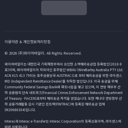
이용약관 & 개인정보처리방침
© 2026 (주)와이어바알리. All Rights Reserved.
와이어바알리는 대한민국 기획재정부에서 승인한 소액해외송금업 등록법인(2018-8
호)이며, 와이어바알리의 자회사인 호주법인 WBAU (WireBarley Australia PTY Ltd.
ACN 615 413 799)는 호주금융당국 AUSTRAC으로 부터 해외송금을 위한 라이센스
IRD (Independent Remittance Dealer)를 취득한 법인입니다. 미국 송금을 위해
Community Federal Savings Bank와 파트너쉽을 맺고 있으며, 미 연방 재무부 산
하 금융범죄 단속 네트워크(Financial Crimes Enforcement Network Department
of Treasury · FinCEN)로부터 해외송금 자격을 얻었습니다. 또한 캐나다 연방정부 산
하 금융거래활동 감시 기관인 핀트랙(FINTRAC)에 등록된 해외송금 업체
(M20686304)입니다.
Interac과 Interac e-Transfer는 Interac Corporation의 등록상표이며, 라이센스에
따라 사용됩니다.