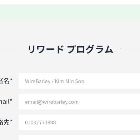
リワード プログラム
者名*
ail*
絡先*