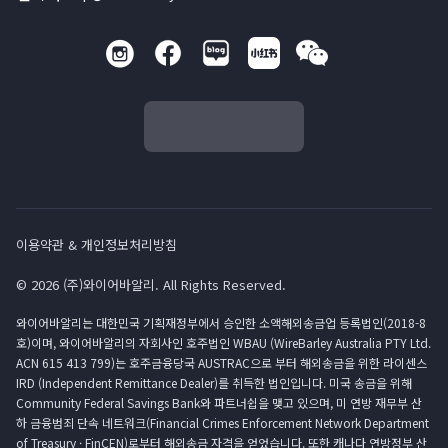
이용약관 & 개인정보처리방침
© 2026 (주)와이어바알리. All Rights Reserved.
와이어바알리는 대한민국 기획재정부에서 승인한 소액해외송금업 등록법인(2018-8
호)이며, 와이어바알리의 자회사인 호주법인 WBAU (WireBarley Australia PTY Ltd.
ACN 615 413 799)는 호주금융당국 AUSTRAC으로 부터 해외송금을 위한 라이센스
IRD (Independent Remittance Dealer)를 취득한 법인입니다. 미국 송금을 위해
Community Federal Savings Bank와 파트너쉽을 맺고 있으며, 미 연방 재무부 산
하 금융범죄 단속 네트워크(Financial Crimes Enforcement Network Department
of Treasury · FinCEN)로부터 해외송금 자격을 얻었습니다. 또한 캐나다 연방정부 산