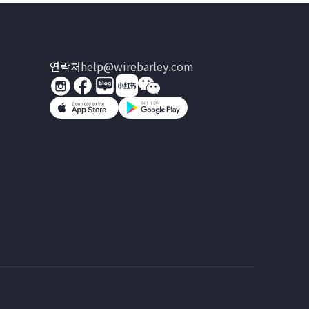
연락처
help@wirebarley.com