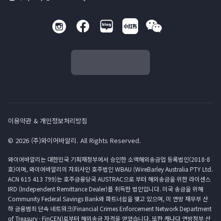
이용약관 & 개인정보처리방침
© 2026 (주)와이어바알리. All Rights Reserved.
와이어바알리는 대한민국 기획재정부에서 승인한 소액해외송금업 등록법인(2018-8
호)이며, 와이어바알리의 자회사인 호주법인 WBAU (WireBarley Australia PTY Ltd.
ACN 615 413 799)는 호주금융당국 AUSTRAC으로 부터 해외송금을 위한 라이센스
IRD (Independent Remittance Dealer)를 취득한 법인입니다. 미국 송금을 위해
Community Federal Savings Bank와 파트너쉽을 맺고 있으며, 미 연방 재무부 산
하 금융범죄 단속 네트워크(Financial Crimes Enforcement Network Department
of Treasury · FinCEN)로부터 해외송금 자격을 얻었습니다. 또한 캐나다 연방정부 산