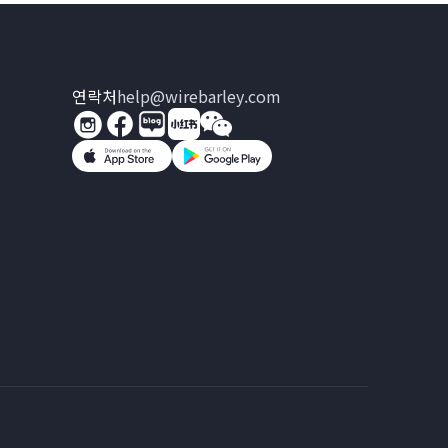
연락처
help@wirebarley.com