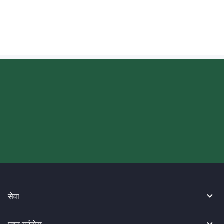
अमेरिका पठाइएको पैसा कहिले जम्मा हुन्छ?
आज आफ्नो WireBarley यात्रा सुरु
गर्नुहोस्।
सेवा