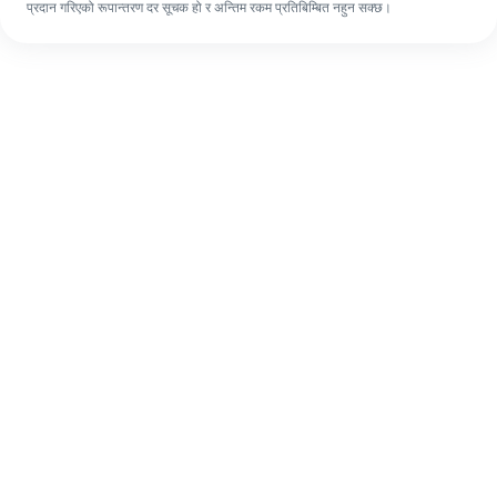
प्रदान गरिएको रूपान्तरण दर सूचक हो र अन्तिम रकम प्रतिबिम्बित नहुन सक्छ।
पहिलो पटक भए पनि, ४ सजिलो चरणहरूमा आफ्नो
विदेशी रेमिट्यान्स सजिलै पूरा गर्नुहोस्।