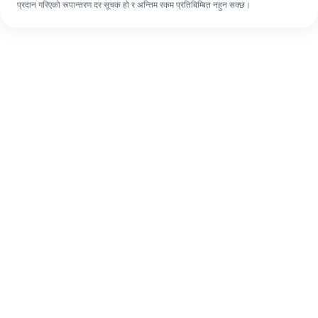
प्रदान गरिएको रूपान्तरण दर सूचक हो र अन्तिम रकम प्रतिबिम्बित नहुन सक्छ।
पहिलो पटक भए पनि, ४ सजिलो चरणहरूमा आफ्नो
विदेशी रेमिट्यान्स सजिलै पूरा गर्नुहोस्।