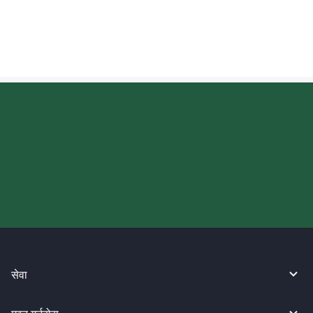
अमेरिका पठाइएको पैसा कहिले जम्मा हुन्छ?
आज आफ्नो WireBarley यात्रा सुरु
गर्नुहोस्।
सेवा