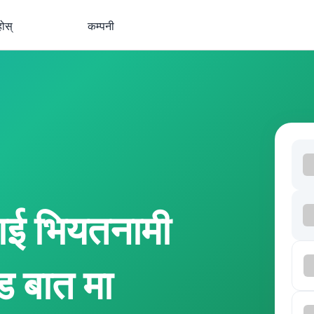
होस्
कम्पनी
ई भियतनामी
 बात मा