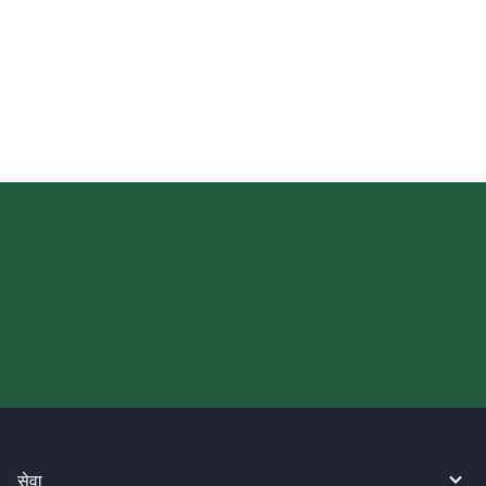
फिलिपिन्स पेसो (PHP) प्राप्त गर्दा म विनिमय दर कहाँ
जाँच गर्न सक्छु?
आज आफ्नो WireBarley यात्रा सुरु
गर्नुहोस्।
सेवा