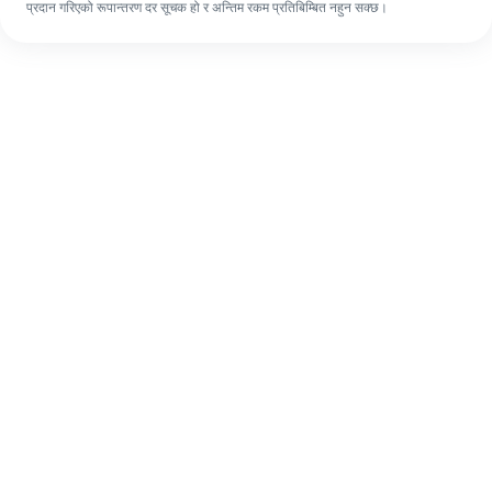
प्रदान गरिएको रूपान्तरण दर सूचक हो र अन्तिम रकम प्रतिबिम्बित नहुन सक्छ।
पहिलो पटक भए पनि, ४ सजिलो चरणहरूमा आफ्नो
विदेशी रेमिट्यान्स सजिलै पूरा गर्नुहोस्।