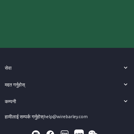
आज आफ्नो WireBarley यात्रा सुरु
गर्नुहोस्।
सेवा
मद्दत गर्नुहोस्
कम्पनी
हामीलाई सम्पर्क गर्नुहोस्
help@wirebarley.com