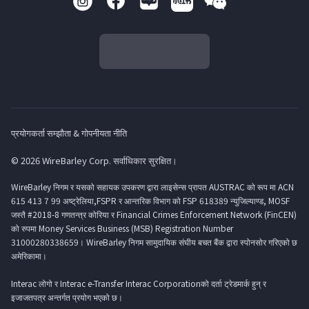
प्रयोगकर्ता सम्झौता & गोपनीयता नीति
© 2026 WireBarley Corp. सर्वाधिकार सुरक्षित।
WireBarley निगम र यसको सहायक उपकरण द्वारा लाइसेन्स प्रापत AUSTRAC को रूप मा ACN
615 413 7 99 अष्ट्रेलिया,FSPR र आन्तरिक विभाग को FSP 618389 न्युजिल्याण्ड, MOSF
जस्तै #2018-8 गणतन्त्र कोरिया र Financial Crimes Enforcement Network (FinCEN)
को रुपमा Money Services Business (MSB) Registration Number
31000280338659। WireBarley निगम सामुदायिक संघीय बचत बैंक द्वारा स्पोनसोर गरिएको छ
अमेरिकामा।
Interac लोगो र Interac e-Transfer Interac Corporationको दर्ता ट्रेडमार्क हुन् र
इजाजतपत्र अन्तर्गत प्रयोग भएको छ।