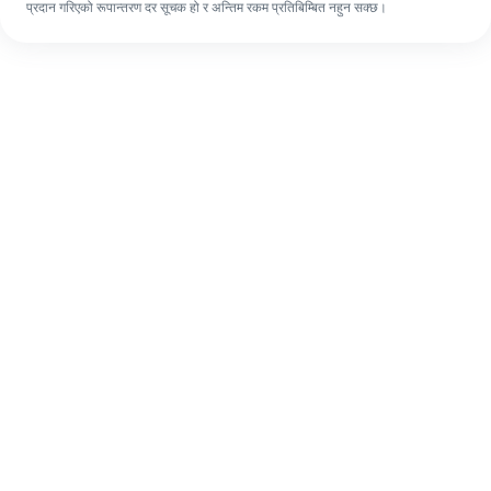
प्रदान गरिएको रूपान्तरण दर सूचक हो र अन्तिम रकम प्रतिबिम्बित नहुन सक्छ।
पहिलो पटक भए पनि, ४ सजिलो चरणहरूमा आफ्नो
विदेशी रेमिट्यान्स सजिलै पूरा गर्नुहोस्।