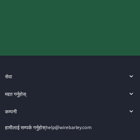
आज आफ्नो WireBarley यात्रा सुरु
गर्नुहोस्।
सेवा
मद्दत गर्नुहोस्
कम्पनी
हामीलाई सम्पर्क गर्नुहोस्
help@wirebarley.com