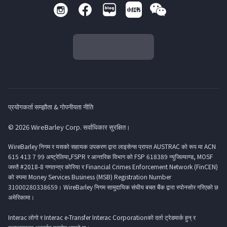
प्रयोगकर्ता सम्झौता & गोपनीयता नीति
© 2026 WireBarley Corp. सर्वाधिकार सुरक्षित।
WireBarley निगम र यसको सहायक उपकरण द्वारा लाइसेन्स प्रापत AUSTRAC को रूप मा ACN
615 413 7 99 अष्ट्रेलिया,FSPR र आन्तरिक विभाग को FSP 618389 न्युजिल्याण्ड, MOSF
जस्तै #2018-8 गणतन्त्र कोरिया र Financial Crimes Enforcement Network (FinCEN)
को रुपमा Money Services Business (MSB) Registration Number
31000280338659। WireBarley निगम सामुदायिक संघीय बचत बैंक द्वारा स्पोनसोर गरिएको छ
अमेरिकामा।
Interac लोगो र Interac e-Transfer Interac Corporationको दर्ता ट्रेडमार्क हुन् र