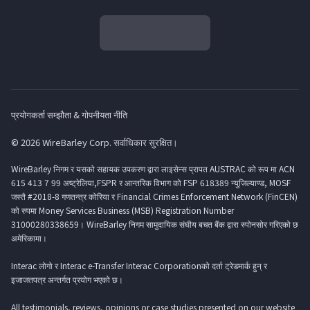
प्रयोगकर्ता सम्झौता & गोपनीयता नीति
© 2026 WireBarley Corp. सर्वाधिकार सुरक्षित।
WireBarley निगम र यसको सहायक उपकरण द्वारा लाइसेन्स प्रापत AUSTRAC को रूप मा ACN
615 413 7 99 अष्ट्रेलिया,FSPR र आन्तरिक विभाग को FSP 618389 न्युजिल्याण्ड, MOSF
जस्तै #2018-8 गणतन्त्र कोरिया र Financial Crimes Enforcement Network (FinCEN)
को रुपमा Money Services Business (MSB) Registration Number
31000280338659। WireBarley निगम सामुदायिक संघीय बचत बैंक द्वारा स्पोनसोर गरिएको छ
अमेरिकामा।
Interac लोगो र Interac e-Transfer Interac Corporationको दर्ता ट्रेडमार्क हुन् र
इजाजतपत्र अन्तर्गत प्रयोग भएको छ।
All testimonials, reviews, opinions or case studies presented on our website