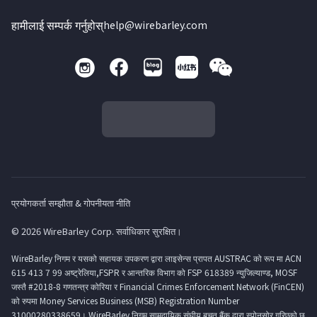
हामीलाई सम्पर्क गर्नुहोस्
help@wirebarley.com
प्रयोगकर्ता सम्झौता & गोपनीयता नीति
© 2026 WireBarley Corp. सर्वाधिकार सुरक्षित।
WireBarley निगम र यसको सहायक उपकरण द्वारा लाइसेन्स प्रापत AUSTRAC को रूप मा ACN
615 413 7 99 अष्ट्रेलिया,FSPR र आन्तरिक विभाग को FSP 618389 न्युजिल्याण्ड, MOSF
जस्तै #2018-8 गणतन्त्र कोरिया र Financial Crimes Enforcement Network (FinCEN)
को रुपमा Money Services Business (MSB) Registration Number
31000280338659। WireBarley निगम सामुदायिक संघीय बचत बैंक द्वारा स्पोनसोर गरिएको छ