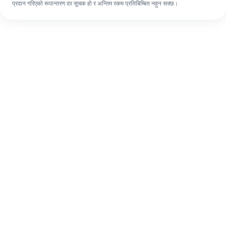
प्रदान गरिएको रूपान्तरण दर सूचक हो र अन्तिम रकम प्रतिबिम्बित नहुन सक्छ।
पहिलो पटक भए पनि, ४ सजिलो चरणहरूमा आफ्नो
विदेशी रेमिट्यान्स सजिलै पूरा गर्नुहोस्।