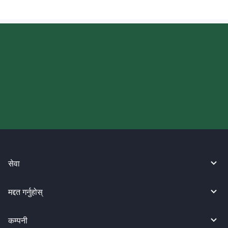
आज आफ्नो WireBarley यात्रा सुरु
गर्नुहोस्।
सेवा
मद्दत गर्नुहोस्
कम्पनी