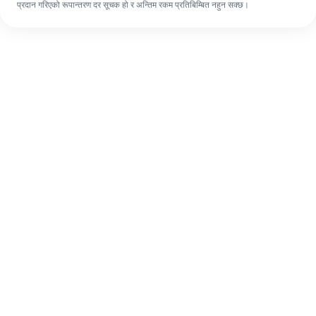
प्रदान गरिएको रूपान्तरण दर सूचक हो र अन्तिम रकम प्रतिबिम्बित नहुन सक्छ।
पहिलो पटक भए पनि, ४ सजिलो चरणहरूमा आफ्नो
विदेशी रेमिट्यान्स सजिलै पूरा गर्नुहोस्।