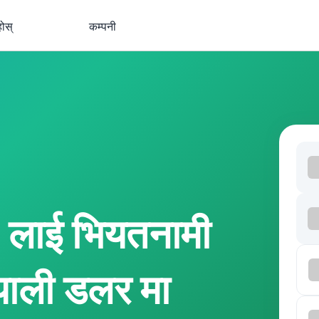
होस्
कम्पनी
लाई भियतनामी
याली डलर मा