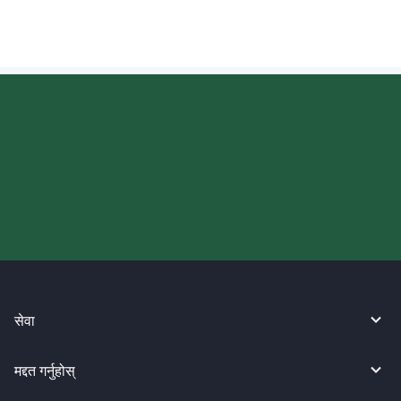
आज आफ्नो WireBarley यात्रा सुरु
गर्नुहोस्।
सेवा
मद्दत गर्नुहोस्