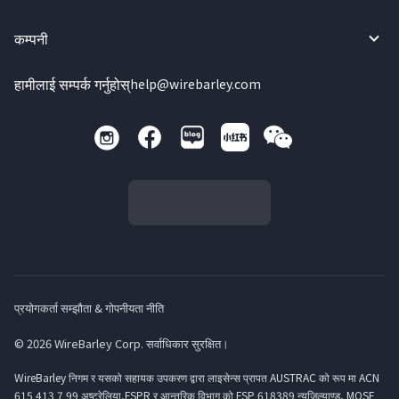
कम्पनी
हामीलाई सम्पर्क गर्नुहोस्
help@wirebarley.com
प्रयोगकर्ता सम्झौता & गोपनीयता नीति
© 2026 WireBarley Corp. सर्वाधिकार सुरक्षित।
WireBarley निगम र यसको सहायक उपकरण द्वारा लाइसेन्स प्रापत AUSTRAC को रूप मा ACN
615 413 7 99 अष्ट्रेलिया,FSPR र आन्तरिक विभाग को FSP 618389 न्युजिल्याण्ड, MOSF