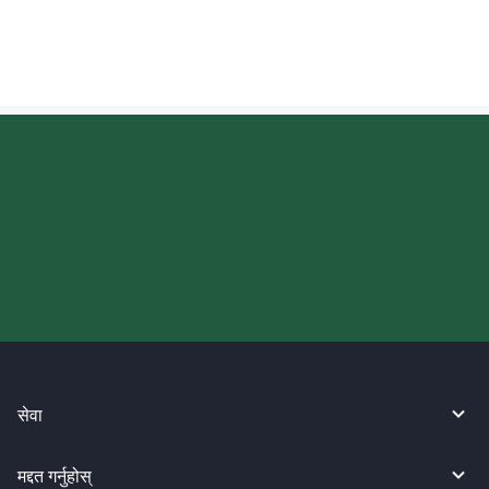
कसरी लेखिनुपर्छ?
आज आफ्नो WireBarley यात्रा सुरु
गर्नुहोस्।
सेवा
मद्दत गर्नुहोस्