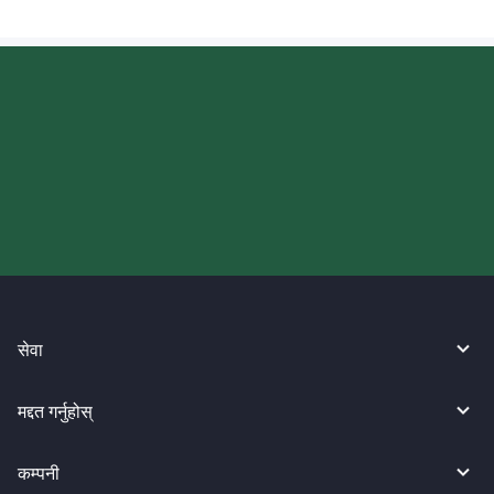
आज आफ्नो WireBarley यात्रा सुरु
गर्नुहोस्।
सेवा
मद्दत गर्नुहोस्
कम्पनी