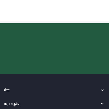
आज आफ्नो WireBarley यात्रा सुरु
गर्नुहोस्।
सेवा
मद्दत गर्नुहोस्