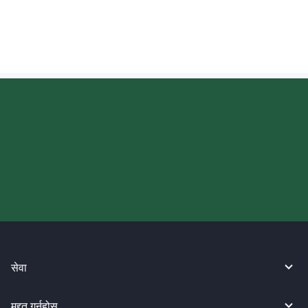
सावधानीहरू के हुन्?
आज आफ्नो WireBarley यात्रा सुरु
गर्नुहोस्।
सेवा
मद्दत गर्नुहोस्