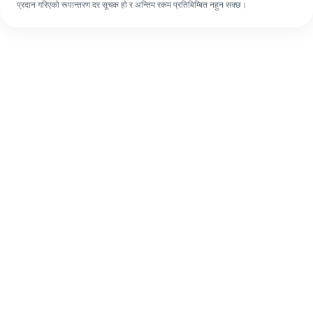
प्रदान गरिएको रूपान्तरण दर सूचक हो र अन्तिम रकम प्रतिबिम्बित नहुन सक्छ।
पहिलो पटक भए पनि, ४ सजिलो चरणहरूमा आफ्नो
विदेशी रेमिट्यान्स सजिलै पूरा गर्नुहोस्।