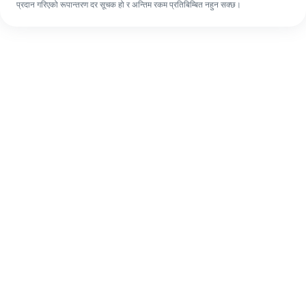
प्रदान गरिएको रूपान्तरण दर सूचक हो र अन्तिम रकम प्रतिबिम्बित नहुन सक्छ।
पहिलो पटक भए पनि, ४ सजिलो चरणहरूमा आफ्नो
विदेशी रेमिट्यान्स सजिलै पूरा गर्नुहोस्।