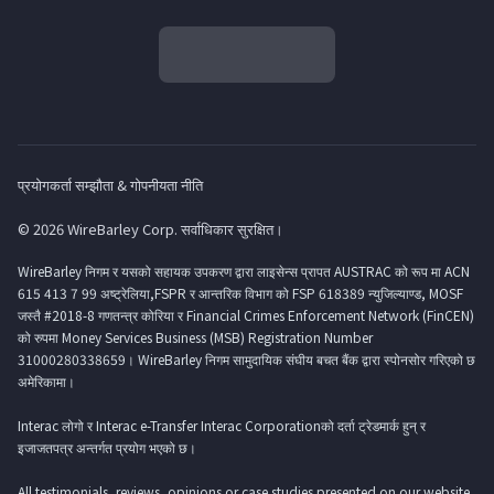
प्रयोगकर्ता सम्झौता & गोपनीयता नीति
© 2026 WireBarley Corp. सर्वाधिकार सुरक्षित।
WireBarley निगम र यसको सहायक उपकरण द्वारा लाइसेन्स प्रापत AUSTRAC को रूप मा ACN
615 413 7 99 अष्ट्रेलिया,FSPR र आन्तरिक विभाग को FSP 618389 न्युजिल्याण्ड, MOSF
जस्तै #2018-8 गणतन्त्र कोरिया र Financial Crimes Enforcement Network (FinCEN)
को रुपमा Money Services Business (MSB) Registration Number
31000280338659। WireBarley निगम सामुदायिक संघीय बचत बैंक द्वारा स्पोनसोर गरिएको छ
अमेरिकामा।
Interac लोगो र Interac e-Transfer Interac Corporationको दर्ता ट्रेडमार्क हुन् र
इजाजतपत्र अन्तर्गत प्रयोग भएको छ।
All testimonials, reviews, opinions or case studies presented on our website