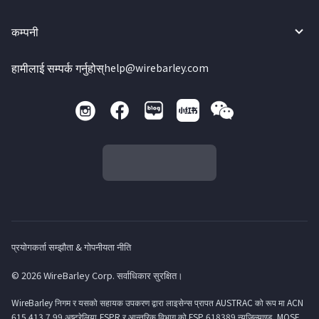
कम्पनी
हामीलाई सम्पर्क गर्नुहोस्
help@wirebarley.com
प्रयोगकर्ता सम्झौता & गोपनीयता नीति
© 2026 WireBarley Corp. सर्वाधिकार सुरक्षित।
WireBarley निगम र यसको सहायक उपकरण द्वारा लाइसेन्स प्रापत AUSTRAC को रूप मा ACN
615 413 7 99 अष्ट्रेलिया,FSPR र आन्तरिक विभाग को FSP 618389 न्युजिल्याण्ड, MOSF