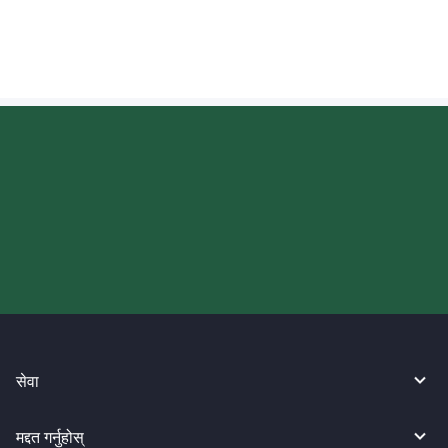
आज आफ्नो WireBarley यात्रा सुरु
गर्नुहोस्।
सेवा
मद्दत गर्नुहोस्