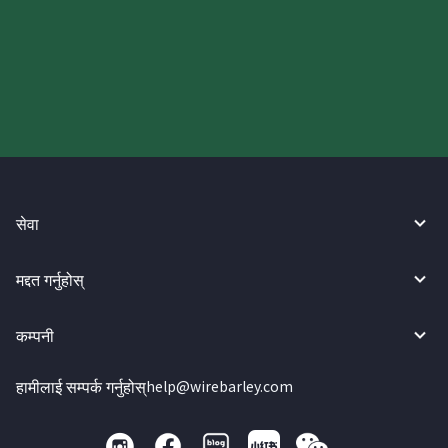
आज आफ्नो WireBarley यात्रा सुरु
गर्नुहोस्।
सेवा
मद्दत गर्नुहोस्
कम्पनी
हामीलाई सम्पर्क गर्नुहोस्
help@wirebarley.com