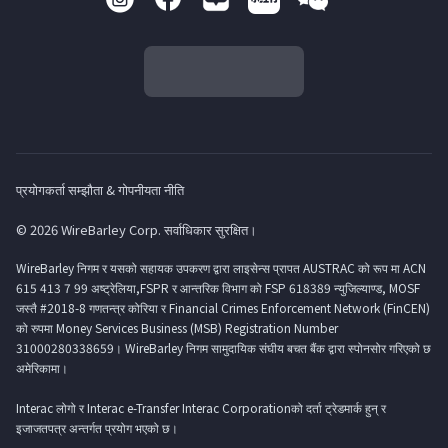
प्रयोगकर्ता सम्झौता & गोपनीयता नीति
© 2026 WireBarley Corp. सर्वाधिकार सुरक्षित।
WireBarley निगम र यसको सहायक उपकरण द्वारा लाइसेन्स प्रापत AUSTRAC को रूप मा ACN
615 413 7 99 अष्ट्रेलिया,FSPR र आन्तरिक विभाग को FSP 618389 न्युजिल्याण्ड, MOSF
जस्तै #2018-8 गणतन्त्र कोरिया र Financial Crimes Enforcement Network (FinCEN)
को रुपमा Money Services Business (MSB) Registration Number
31000280338659। WireBarley निगम सामुदायिक संघीय बचत बैंक द्वारा स्पोनसोर गरिएको छ
अमेरिकामा।
Interac लोगो र Interac e-Transfer Interac Corporationको दर्ता ट्रेडमार्क हुन् र
इजाजतपत्र अन्तर्गत प्रयोग भएको छ।