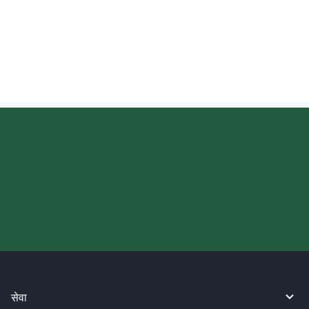
फिलिपिन्स पेसो (PHP) प्राप्त गर्दा म विनिमय दर कहाँ
जाँच गर्न सक्छु?
आज आफ्नो WireBarley यात्रा सुरु
गर्नुहोस्।
सेवा