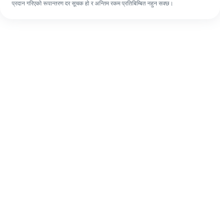
प्रदान गरिएको रूपान्तरण दर सूचक हो र अन्तिम रकम प्रतिबिम्बित नहुन सक्छ।
पहिलो पटक भए पनि, ४ सजिलो चरणहरूमा आफ्नो
विदेशी रेमिट्यान्स सजिलै पूरा गर्नुहोस्।